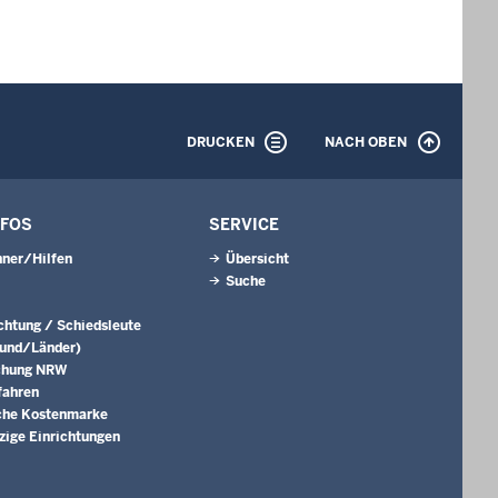
DRUCKEN
NACH OBEN
NFOS
SERVICE
ner/Hilfen
Übersicht
Suche
ichtung / Schiedsleute
Bund/Länder)
chung NRW
fahren
che Kostenmarke
ige Einrichtungen