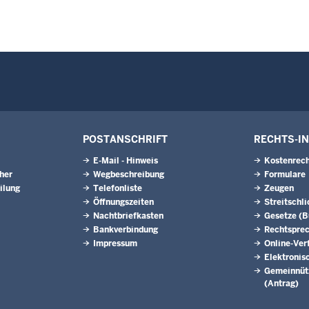
POSTANSCHRIFT
RECHTS-I
E-Mail - Hinweis
Kostenrech
eher
Wegbeschreibung
Formulare
ilung
Telefonliste
Zeugen
Öffnungszeiten
Streitschl
Nachtbriefkasten
Gesetze (
Bankverbindung
Rechtspre
Impressum
Online-Ver
Elektronis
Gemeinnütz
(Antrag)