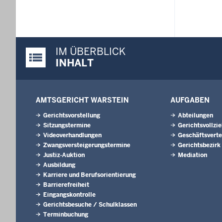
IM ÜBERBLICK
Justiz-Portal im Überblick:
INHALT
AMTSGERICHT WARSTEIN
AUFGABEN
Gerichtsvorstellung
Abteilungen
Sitzungstermine
Gerichtsvollzi
Videoverhandlungen
Geschäftsverte
Zwangsversteigerungs­termine
Gerichtsbezirk
Justiz-Auktion
Mediation
Ausbildung
Karriere und Berufsorientierung
Barrierefreiheit
Eingangskontrolle
Gerichtsbesuche / Schulklassen
Terminbuchung