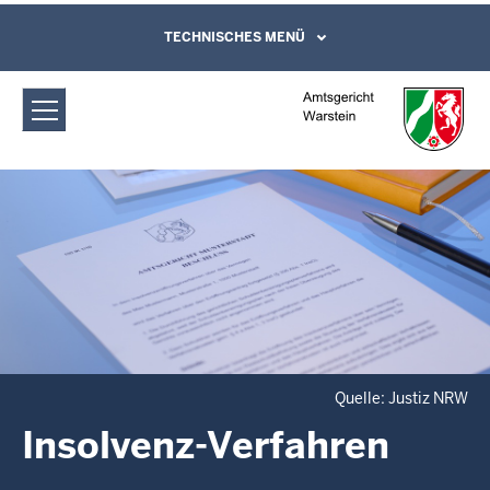
Direkt zum Inhalt
Amtsgericht Warstein: Insolvenz-
TECHNISCHES MENÜ
Leichte Sprache, Gebärdensprachenvideo
und Kontaktformular
Verfahren
Quelle: Justiz NRW
Insolvenz-Verfahren