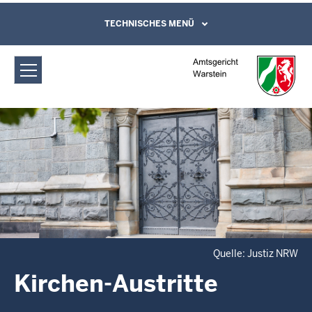
Direkt zum Inhalt
Amtsgericht Warstein: Kirchen-
TECHNISCHES MENÜ
Leichte Sprache, Gebärdensprachenvideo
und Kontaktformular
Austritte
Quelle: Justiz NRW
Kirchen-Austritte