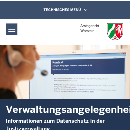
Direkt zum Inhalt
Amtsgericht Warstein:
TECHNISCHES MENÜ
Leichte Sprache, Gebärdensprachenvideo
und Kontaktformular
Verwaltungsangelegenheiten
Verwaltungsangelegenhe
Informationen zum Datenschutz in der
Justizverwaltung