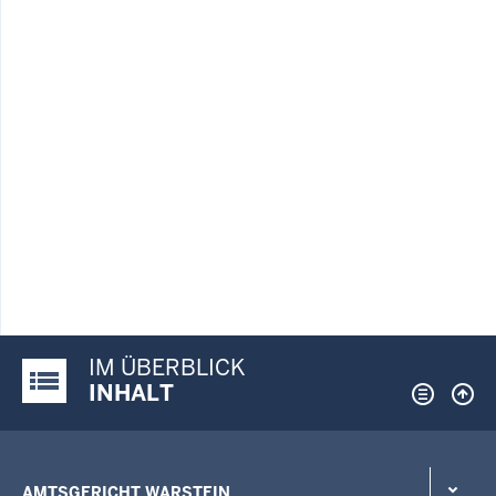
IM ÜBERBLICK
Justiz-Portal im Überblick:
INHALT
AMTSGERICHT WARSTEIN